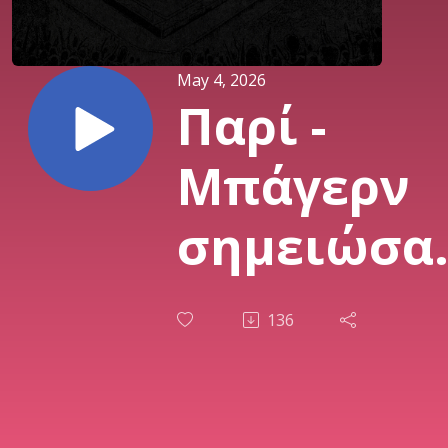
May 4, 2026
Παρί -
Μπάγερν
σημειώσα
ΕΠΟΣ και 
136
περιζήτητ
Ζοσές